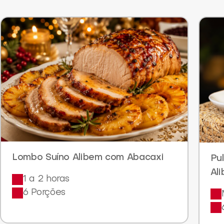
Lombo Suíno Alibem com Abacaxi
Pu
Al
1 a 2 horas
6 Porções