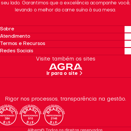
seu lado. Garantimos que a excelência acompanhe você,
levando o melhor da carne suína à sua mesa.
Sobre
Atendimento
Sobre a Alibem
Termos e Recursos
Sustentabilidade
Onde Encontrar
Redes Sociais
Quero Revender
Política de privacidade
Visite também os sites
SAC
Termos de Uso
Instagram
Trabalhe Conosco
Recursos da Marca
Facebook
Ir para o site
Dúvidas Frequentes
Linkedin
Rigor nos processos, transparência na gestão.
Alibem© Todos os direitos reservados.