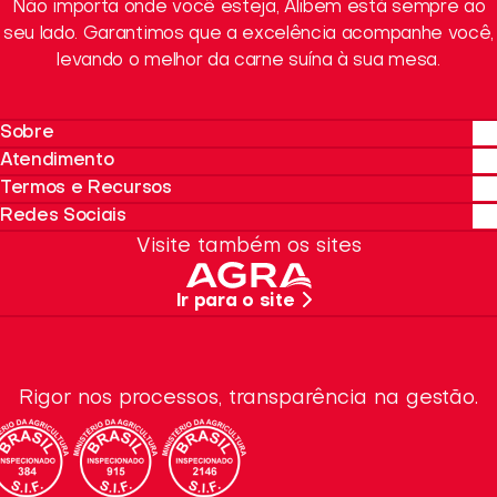
Não importa onde você esteja, Alibem está sempre ao
seu lado. Garantimos que a excelência acompanhe você,
levando o melhor da carne suína à sua mesa.
Sobre
Atendimento
Sobre a Alibem
Termos e Recursos
Sustentabilidade
Onde Encontrar
Redes Sociais
Quero Revender
Política de privacidade
Visite também os sites
SAC
Termos de Uso
Instagram
Trabalhe Conosco
Recursos da Marca
Facebook
Ir para o site
Dúvidas Frequentes
Linkedin
Rigor nos processos, transparência na gestão.