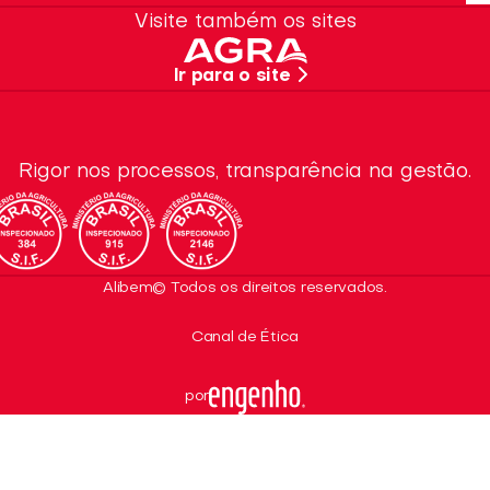
Quero Revender
Política de privacidade
Visite também os sites
SAC
Termos de Uso
Instagram
Trabalhe Conosco
Recursos da Marca
Facebook
Ir para o site
Dúvidas Frequentes
Linkedin
Rigor nos processos, transparência na gestão.
Alibem© Todos os direitos reservados.
Canal de Ética
por