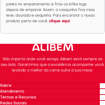
panko no empanamento e frite os bifes logo
depois de empanar. Assim, a casquinha fica mais
leve, dourada e sequinha. Para encontrar o nosso
produto perto de você,
clique aqui
.
Não importa onde você esteja, Alibem está sempre ao
seu lado. Garantimos que a excelência acompanhe você,
levando o melhor da carne suína à sua mesa.
Sobre
Atendimento
Sobre a Alibem
Termos e Recursos
Sustentabilidade
Onde Encontrar
Redes Sociais