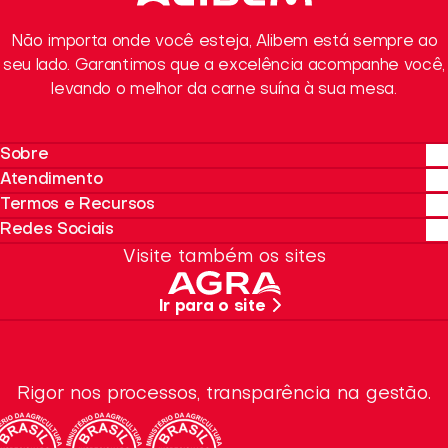
Não importa onde você esteja, Alibem está sempre ao
seu lado. Garantimos que a excelência acompanhe você,
levando o melhor da carne suína à sua mesa.
Sobre
Atendimento
Sobre a Alibem
Termos e Recursos
Sustentabilidade
Onde Encontrar
Redes Sociais
Quero Revender
Política de privacidade
Visite também os sites
SAC
Termos de Uso
Instagram
Trabalhe Conosco
Recursos da Marca
Facebook
Ir para o site
Dúvidas Frequentes
Linkedin
Rigor nos processos, transparência na gestão.