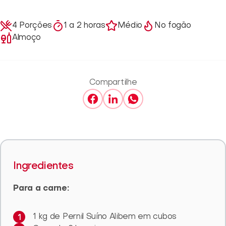
4 Porções
1 a 2 horas
Médio
No fogão
Almoço
Compartilhe
Ingredientes
Para a carne:
1 kg de Pernil Suíno Alibem em cubos